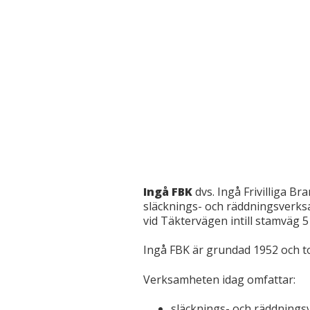
Ingå FBK
dvs. Ingå Frivilliga B
släcknings- och räddningsverk
vid Täktervägen intill stamväg 5
Ingå FBK är grundad 1952 och t
Verksamheten idag omfattar:
släcknings- och räddningsve