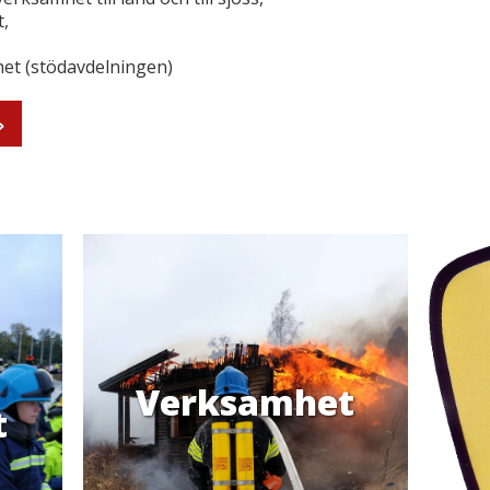
,
et (stödavdelningen)
>
Verksamhet
t