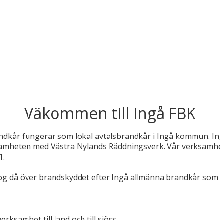
Väkommen till Ingå FBK
randkår fungerar som lokal avtalsbrandkår i Ingå kommun. In
samheten med Västra Nylands Räddningsverk. Vår verksamhe
1.
og då över brandskyddet efter Ingå allmänna brandkår som
rksamhet till land och till sjöss,