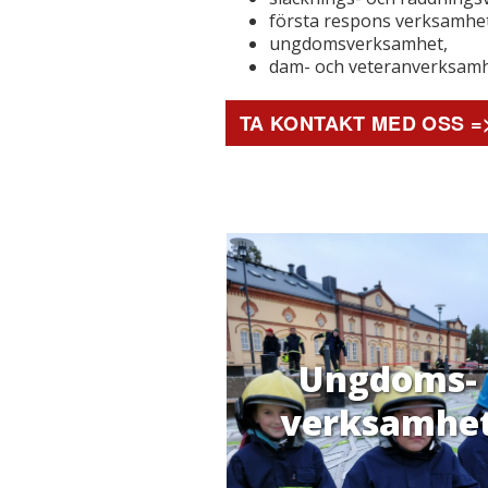
första respons verksamhet
ungdomsverksamhet,
dam- och veteranverksamh
TA KONTAKT MED OSS =
Ungdoms-
verksamhe