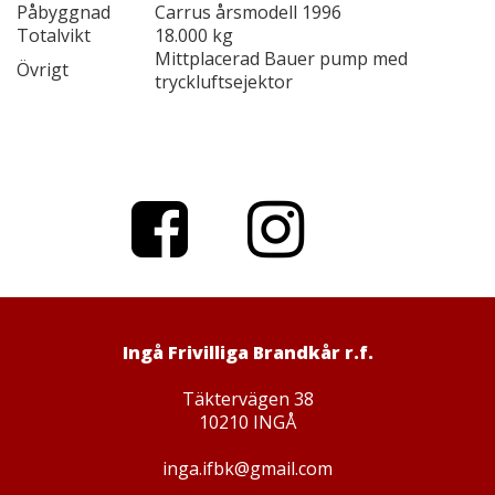
Påbyggnad
Carrus årsmodell 1996
Totalvikt
18.000 kg
Mittplacerad Bauer pump med
Övrigt
tryckluftsejektor
Facebo
Instagr
ok
am
Ingå Frivilliga Brandkår r.f.
Täktervägen 38
10210 INGÅ
inga.ifbk@gmail.com