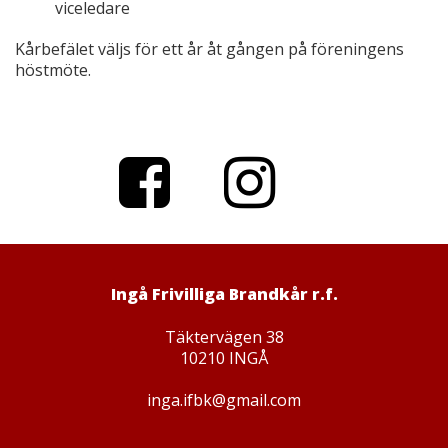
viceledare
Kårbefälet väljs för ett år åt gången på föreningens
höstmöte.
Facebo
Instagr
ok
am
Ingå Frivilliga Brandkår r.f.
Täktervägen 38
10210 INGÅ
inga.ifbk@gmail.com