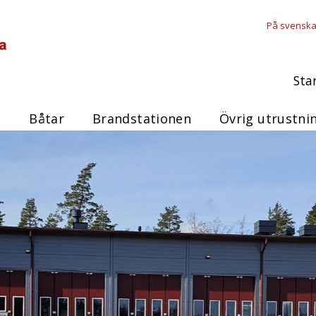
På svensk
Sta
n
Båtar
Brandstationen
Övrig utrustni