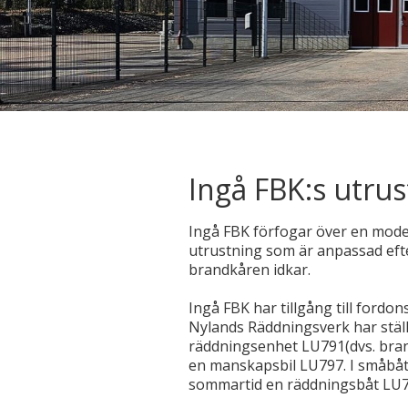
Ingå FBK:s utru
Ingå FBK förfogar över en mod
utrustning som är anpassad ef
brandkåren idkar.
Ingå FBK har tillgång till fordo
Nylands Räddningsverk har ställ
räddningsenhet LU791(dvs. bran
en manskapsbil LU797. I småbåt
sommartid en räddningsbåt LU7