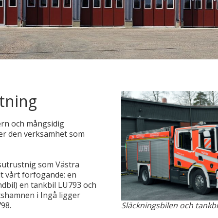
stning
ern och mångsidig
ter den verksamhet som
nsutrustnig som Västra
t vårt förfogande: en
dbil) en tankbil LU793 och
shamnen i Ingå ligger
98.
Släckningsbilen och tankb