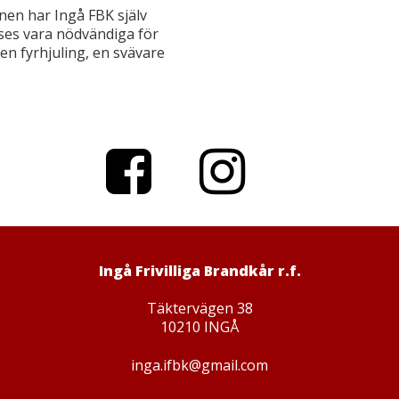
en har Ingå FBK själv
ses vara nödvändiga för
en fyrhjuling, en svävare
Facebook
Instagram
Ingå Frivilliga Brandkår r.f.
Täktervägen 38
10210 INGÅ
inga.ifbk@gmail.com